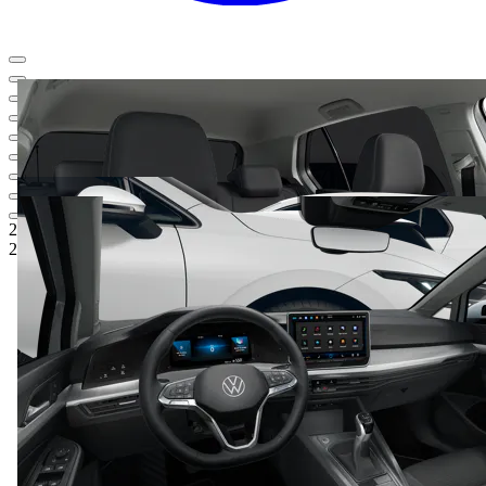
28.330,06 €
1
Listenneupreis
24.070,05 €
5