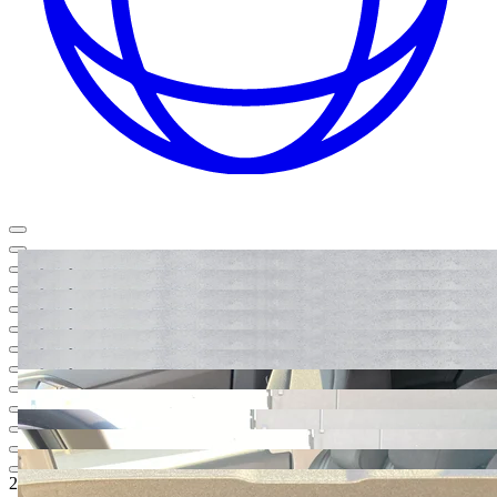
22.790,-‍ €
5